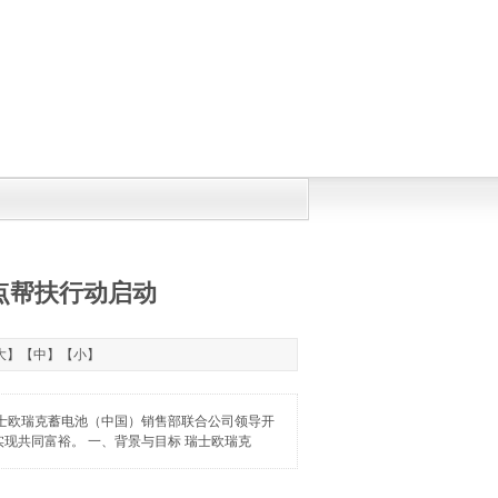
点帮扶行动启动
大
】【
中
】【
小
】
士欧瑞克蓄电池（中国）销售部联合公司领导开
现共同富裕。 一、背景与目标 瑞士欧瑞克