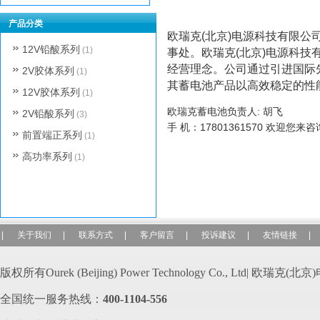
产品分类
欧瑞克(北京)电源科技有限公
12V铅酸系列
(1)
事处。
欧瑞克(北京)电源科技
经营理念。公司通过引进国际
2V胶体系列
(1)
其蓄电池产品以高效稳定的性
12V胶体系列
(1)
欧瑞克蓄电池负责人: 胡飞
2V铅酸系列
(3)
手 机：17801361570 欢迎您来咨
前置端正系列
(1)
高功率系列
(1)
|
关于我们
|
联系方式
|
客户留言
|
投诉建议
|
友情链接
|
版权所有Ourek (Beijing) Power Technology Co., Ltd| 欧
全国统一服务热线：
400-110
4-556